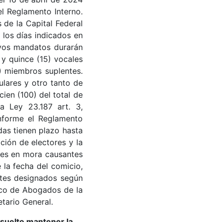
l Reglamento Interno.
 de la Capital Federal
 los días indicados en
cuyos mandatos durarán
 y quince (15) vocales
5) miembros suplentes.
lares y otro tanto de
ien (100) del total de
a Ley 23.187 art. 3,
onforme el Reglamento
das tienen plazo hasta
ción de electores y la
nes en mora causantes
e la fecha del comicio,
antes designados según
ico de Abogados de la
etario General.
esuelto mantener la