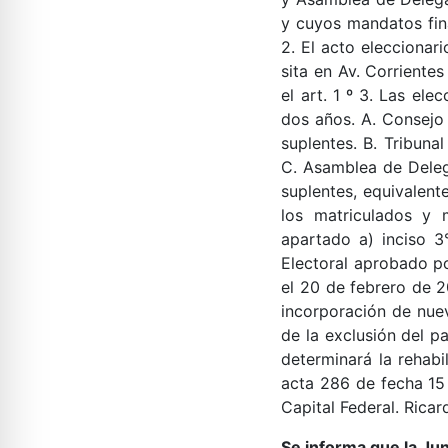
y cuyos mandatos fin
2. El acto eleccionar
sita en Av. Corriente
el art. 1 º 3. Las el
dos años. A. Consejo 
suplentes. B. Tribuna
C. Asamblea de Deleg
suplentes, equivalent
los matriculados y 
apartado a) inciso 3
Electoral aprobado po
el 20 de febrero de 2
incorporación de nue
de la exclusión del pa
determinará la rehabi
acta 286 de fecha 15
Capital Federal. Ricar
Se informa que la Ju