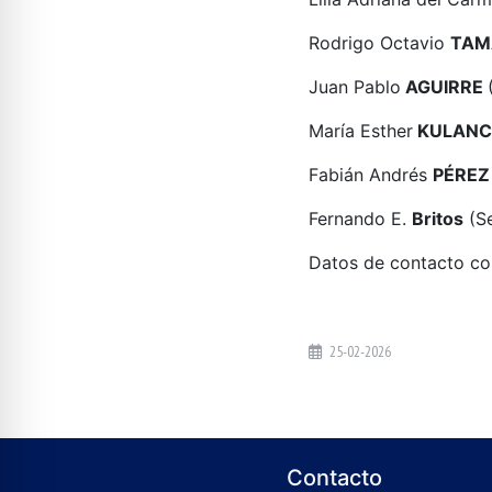
Rodrigo Octavio
TA
Juan Pablo
AGUIRRE
María Esther
KULAN
Fabián Andrés
PÉREZ
Fernando E.
Britos
(Se
Datos de contacto con
25-02-2026
Contacto