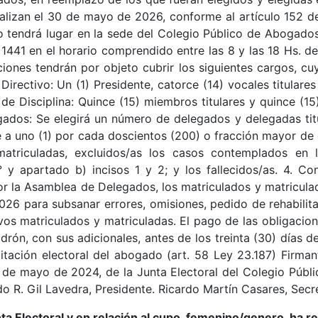
alizan el 30 de mayo de 2026, conforme al artículo 152 de
io tendrá lugar en la sede del Colegio Público de Abogados
s 1441 en el horario comprendido entre las 8 y las 18 Hs. de
ecciones tendrán por objeto cubrir los siguientes cargos, 
Directivo: Un (1) Presidente, catorce (14) vocales titulares
l de Disciplina: Quince (15) miembros titulares y quince (1
ados: Se elegirá un número de delegados y delegadas titu
e a uno (1) por cada doscientos (200) o fracción mayor de c
matriculadas, excluidos/as los casos contemplados en l
° y apartado b) incisos 1 y 2; y los fallecidos/as. 4. C
r la Asamblea de Delegados, los matriculados y matricula
026 para subsanar errores, omisiones, pedido de rehabilita
vos matriculados y matriculadas. El pago de las obligacio
drón, con sus adicionales, antes de los treinta (30) días d
litación electoral del abogado (art. 58 Ley 23.187) Firm
 de mayo de 2024, de la Junta Electoral del Colegio Públ
do R. Gil Lavedra, Presidente. Ricardo Martín Casares, Secr
nta Electoral y en relación al cupo femenino/genero, ha r