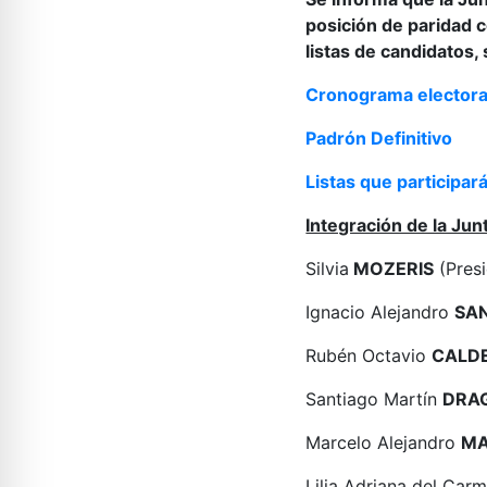
posición de paridad 
listas de candidatos,
Cronograma electora
Padrón Definitivo
Listas que participar
Integración de la Junt
Silvia
MOZERIS
(Presi
Ignacio Alejandro
SA
Rubén Octavio
CALD
Santiago Martín
DRA
Marcelo Alejandro
MA
Lilia Adriana del Car