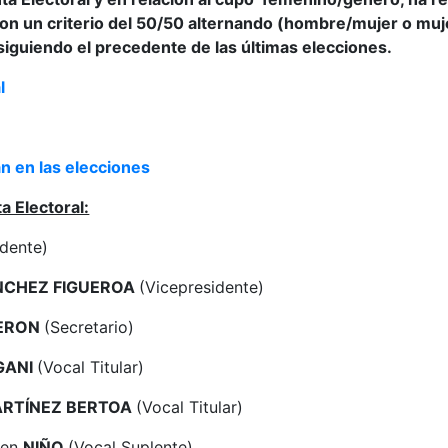
con un criterio del 50/50 alternando (hombre/mujer o mu
 siguiendo el precedente de las últimas elecciones.
l
án en las elecciones
a Electoral:
dente)
NCHEZ FIGUEROA
(Vicepresidente)
ERON
(Secretario)
GANI
(Vocal Titular)
RTÍNEZ BERTOA
(Vocal Titular)
men
NIÑO
(Vocal Suplente)