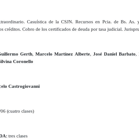
raordinario. Casuística de la CSJN. Recursos en Pcia. de Bs. As
os créditos. Cobro de los certificados de deuda por tasa judicial. Jurisp
uillermo Gerth
,
Marcelo Martínez Alberte
,
José Daniel Barbato
,
Silvina Coronello
elo Castrogiovanni
5/06
(cuatro clases)
DA:
tres clases