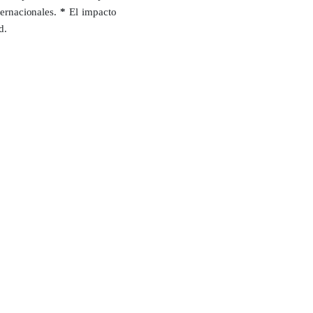
ternacionales.
*
El impacto
d
.