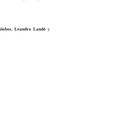
alobos
,
Leandro Landó
y