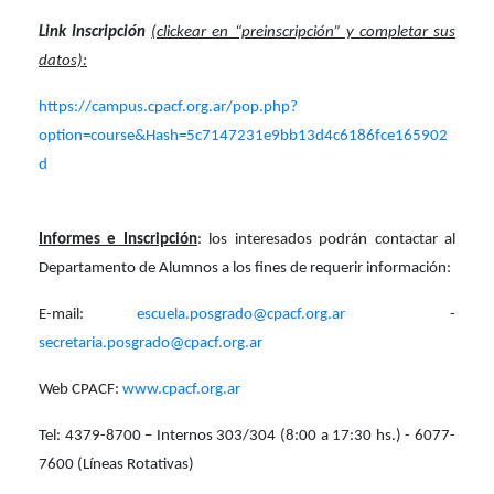
Link Inscripción
(clickear en “preinscripción” y completar sus
datos):
https://campus.cpacf.org.ar/pop.php?
option=course&Hash=5c7147231e9bb13d4c6186fce165902
d
Informes e Inscripción
: los interesados podrán contactar al
Departamento de Alumnos a los fines de requerir información:
E-mail:
escuela.posgrado@cpacf.org.ar
-
secretaria.posgrado@cpacf.org.ar
Web CPACF:
www.cpacf.org.ar
Tel: 4379-8700 – Internos 303/304 (8:00 a 17:30 hs.) - 6077-
7600 (Líneas Rotativas)