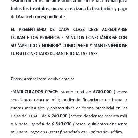
sesión con 24 hs. de antelación al inicio de la actividad para
todos los inscriptos, una vez realizada la inscripción y pago
del Arancel correspondiente.
EL PRESENTISMO DE CADA CLASE DEBE ACREDITARSE
DURANTE LOS PRIMEROS 5 MINUTOS CONECTÁNDOSE CON
SU “APELLIDO Y NOMBRE” COMO PERFIL Y MANTENIÉNDOSE
LUEGO CONECTADO DURANTE TODA LA CLASE.
Costo:
Arancel total equivalente a
:
-MATRICULADOS CPACF
: Monto total de
$780.000
(pesos:
setecientos ochenta mil); pudiendo financiarse en hasta 3
cuotas mensuales y consecutivas en forma presencial en las
Cajas del CPACF de
$ 260.000
(pesos: doscientos sesenta mil)
o
Monto Especial de
$ 550.000
(Pesos:
quinientos cincuenta
mil)
para
Pago en Cuotas financiado con Tarjeta de Crédito.