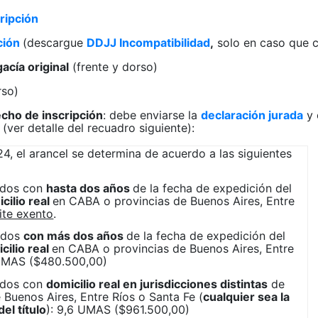
cripción
ción
(descargue
DDJJ Incompatibilidad
,
solo en caso que 
acía original
(frente y dorso)
rso)
cho de inscripción
: debe enviarse la
declaración jurada
y 
(ver detalle del recuadro siguiente):
24, el arancel se determina de acuerdo a las siguientes
ados con
hasta dos años
de la fecha de expedición del
cilio real
en CABA o provincias de Buenos Aires, Entre
ite exento
.
ados
con más dos años
de la fecha de expedición del
cilio real
en CABA o provincias de Buenos Aires, Entre
 UMAS ($480.500,00)
ados con
domicilio real en jurisdicciones distintas
de
Buenos Aires, Entre Ríos o Santa Fe (
cualquier sea la
el título
): 9,6 UMAS ($961.500,00)