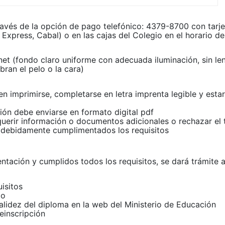
través de la opción de pago telefónico: 4379-8700 con tarje
Express, Cabal) o en las cajas del Colegio en el horario de
net (fondo claro uniforme con adecuada iluminación, sin le
bran el pelo o la cara)
en imprimirse, completarse en letra imprenta legible y esta
ón debe enviarse en formato digital pdf
querir información o documentos adicionales o rechazar el 
 debidamente cumplimentados los requisitos
ntación y cumplidos todos los requisitos, se dará trámite a
uisitos
go
validez del diploma en la web del Ministerio de Educación
einscripción