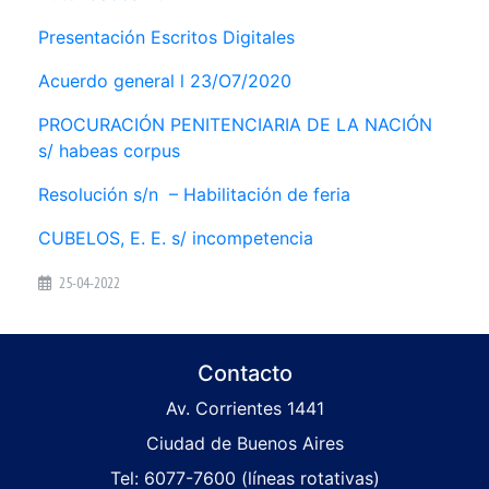
Presentación Escritos Digitales
Acuerdo general l 23/O7/2020
PROCURACIÓN PENITENCIARIA DE LA NACIÓN
s/ habeas corpus
Resolución s/n – Habilitación de feria
CUBELOS, E. E. s/ incompetencia
25-04-2022
Contacto
Av. Corrientes 1441
Ciudad de Buenos Aires
Tel: 6077-7600 (líneas rotativas)